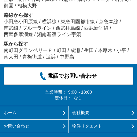
御園
/
相模大野
路線から探す
小田急小田原線
/
横浜線
/
東急田園都市線
/
京急本線
/
南武線
/
ブルーライン
/
西武拝島線
/
西武新宿線
/
西武多摩湖線
/
湘南新宿ライン宇須
駅から探す
南町田グランベリーＰ
/
町田
/
成瀬
/
生田
/
本厚木
/
小平
/
南太田
/
青梅街道
/
追浜
/
中野島
電話でお問い合わせ
営業時間：
9:00～18:00
定休日：
なし
ホーム
会社概要
お問い合わせ
物件リクエスト