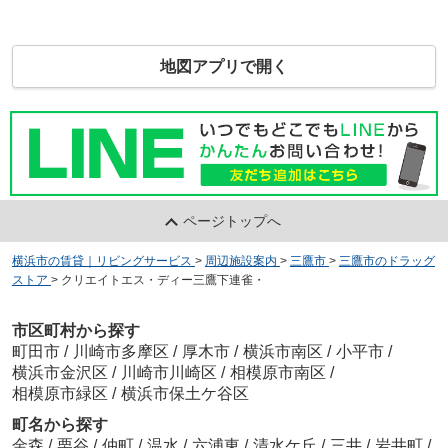
地図アプリで開く
ページトップへ
横浜市の賃貸｜リビングサービス
>
周辺施設案内
>
三鷹市
>
三鷹市のドラッグ
ストア
>
クリエイトエス・ディー三鷹下連雀・
市区町村から探す
町田市
/
川崎市多摩区
/
厚木市
/
横浜市南区
/
小平市
/
横浜市金沢区
/
川崎市川崎区
/
相模原市南区
/
相模原市緑区
/
横浜市保土ケ谷区
町名から探す
金森
/
栗谷
/
仲町
/
温水
/
六浦東
/
清水ケ丘
/
三井
/
岩井町
/