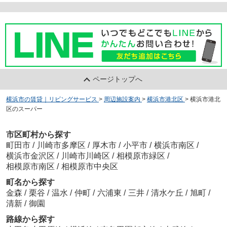
ページトップへ
横浜市の賃貸｜リビングサービス
>
周辺施設案内
>
横浜市港北区
>
横浜市港北
区のスーパー
市区町村から探す
町田市
/
川崎市多摩区
/
厚木市
/
小平市
/
横浜市南区
/
横浜市金沢区
/
川崎市川崎区
/
相模原市緑区
/
相模原市南区
/
相模原市中央区
町名から探す
金森
/
栗谷
/
温水
/
仲町
/
六浦東
/
三井
/
清水ケ丘
/
旭町
/
清新
/
御園
路線から探す