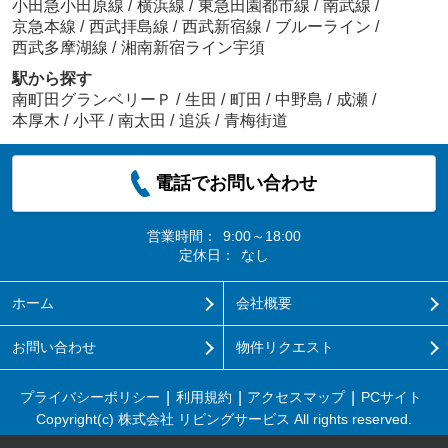
小田急小田原線
/
横浜線
/
東急田園都市線
/
南武線
/
京急本線
/
西武拝島線
/
西武新宿線
/
ブルーライン
/
西武多摩湖線
/
湘南新宿ライン宇須
駅から探す
南町田グランベリーＰ
/
生田
/
町田
/
中野島
/
成瀬
/
本厚木
/
小平
/
南太田
/
追浜
/
青梅街道
電話でお問い合わせ
営業時間：
9:00～18:00
定休日：
なし
ホーム
会社概要
お問い合わせ
物件リクエスト
プライバシーポリシー
利用規約
アクセスマップ
PCサイト
Copyright(c) 株式会社 リビングサービス All rights reserved.