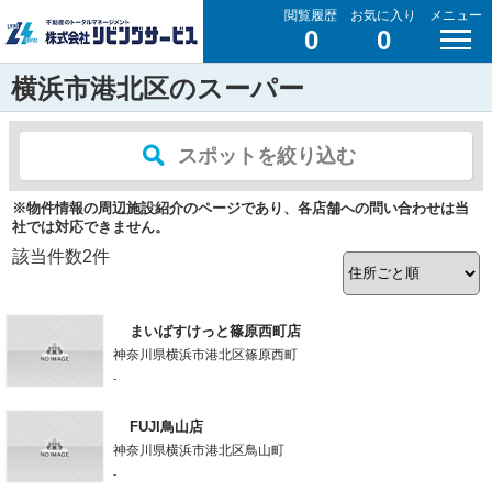
閲覧履歴
お気に入り
メニュー
0
0
横浜市港北区のスーパー
スポットを絞り込む
※物件情報の周辺施設紹介のページであり、各店舗への問い合わせは当
社では対応できません。
該当件数
2
件
まいばすけっと篠原西町店
神奈川県横浜市港北区篠原西町
-
FUJI鳥山店
神奈川県横浜市港北区鳥山町
-