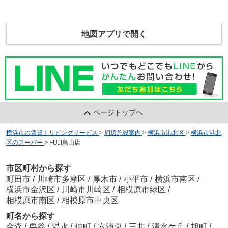
地図アプリで開く
ページトップへ
横浜市の賃貸｜リビングサービス
>
周辺施設案内
>
横浜市港北区
>
横浜市港北
区のスーパー
>
FUJI鳥山店
市区町村から探す
町田市
/
川崎市多摩区
/
厚木市
/
小平市
/
横浜市南区
/
横浜市金沢区
/
川崎市川崎区
/
相模原市緑区
/
相模原市南区
/
相模原市中央区
町名から探す
金森
/
栗谷
/
温水
/
仲町
/
六浦東
/
三井
/
清水ケ丘
/
旭町
/