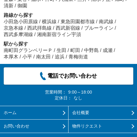
清新
/
御園
路線から探す
小田急小田原線
/
横浜線
/
東急田園都市線
/
南武線
/
京急本線
/
西武拝島線
/
西武新宿線
/
ブルーライン
/
西武多摩湖線
/
湘南新宿ライン宇須
駅から探す
南町田グランベリーＰ
/
生田
/
町田
/
中野島
/
成瀬
/
本厚木
/
小平
/
南太田
/
追浜
/
青梅街道
電話でお問い合わせ
営業時間：
9:00～18:00
定休日：
なし
ホーム
会社概要
お問い合わせ
物件リクエスト