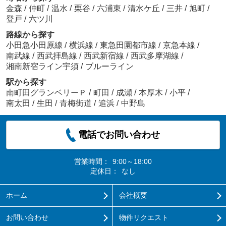
金森
/
仲町
/
温水
/
栗谷
/
六浦東
/
清水ケ丘
/
三井
/
旭町
/
登戸
/
六ツ川
路線から探す
小田急小田原線
/
横浜線
/
東急田園都市線
/
京急本線
/
南武線
/
西武拝島線
/
西武新宿線
/
西武多摩湖線
/
湘南新宿ライン宇須
/
ブルーライン
駅から探す
南町田グランベリーＰ
/
町田
/
成瀬
/
本厚木
/
小平
/
南太田
/
生田
/
青梅街道
/
追浜
/
中野島
電話でお問い合わせ
営業時間：
9:00～18:00
定休日：
なし
ホーム
会社概要
お問い合わせ
物件リクエスト