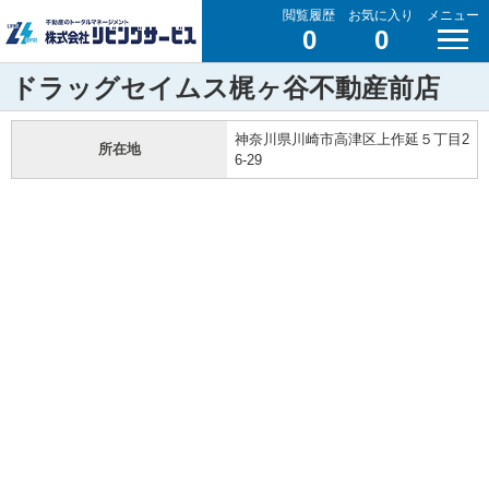
閲覧履歴
お気に入り
メニュー
0
0
ドラッグセイムス梶ヶ谷不動産前店
神奈川県川崎市高津区上作延５丁目2
所在地
6-29