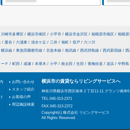
川崎市多摩区
/
横浜市南区
/
小平市
/
横浜市金沢区
/
相模原市南区
/
相模原
水
/
栗谷
/
六浦東
/
清水ケ丘
/
三井
/
旭町
/
登戸
/
六ツ川
横浜線
/
東急田園都市線
/
京急本線
/
南武線
/
西武拝島線
/
西武新宿線
/
西
リーＰ
/
町田
/
成瀬
/
本厚木
/
小平
/
南太田
/
生田
/
青梅街道
/
追浜
/
中野島
横浜市の賃貸ならリビングサービスへ
内
お問い合わせ
スタッフ紹介
神奈川県横浜市西区南幸２丁目11-11 グランツ南幸6
け
お客様の声
TEL:045-313-2371
周辺施設検索
FAX:045-313-2372
Copyright(c) 株式会社 リビングサービス
All Rights Reserved.