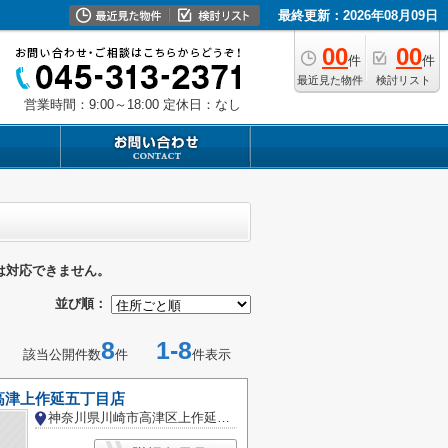
最終更新：2026年08月09日
00
00
件
件
最近見た物件
検討リスト
営業時間：9:00～18:00
定休日：なし
は対応できません。
並び順：
8
1-8
該当公開件数
件
件表示
高津上作延五丁目店
神奈川県川崎市高津区上作延５丁目