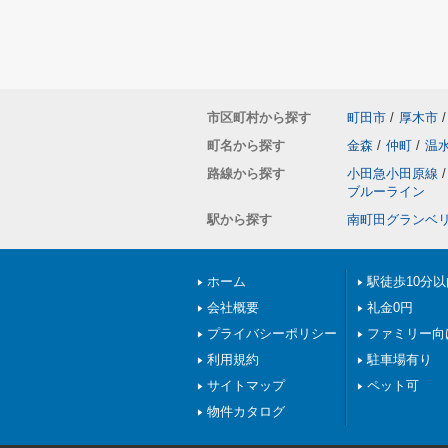
市区町村から探す
町田市
/
厚木市
/
町名から探す
金森
/
仲町
/
温
路線から探す
小田急小田原線
/
ブルーライン
駅から探す
南町田グランベ
ホーム
駅徒歩10分以
会社概要
礼金0円
プライバシーポリシー
ファミリー向
利用規約
駐車場有り
サイトマップ
ペット可
物件カタログ