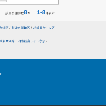
8
1-8
該当公開件数
件
件表示
市緑区
/
川崎市川崎区
/
相模原市中央区
武多摩湖線
/
湘南新宿ライン宇須
/
Ｆ