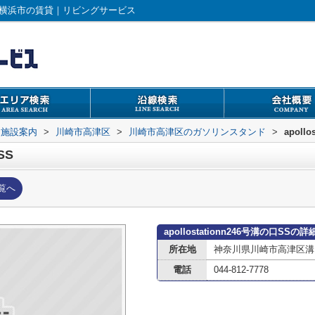
報ページ｜横浜市の賃貸｜リビングサービス
辺施設案内
>
川崎市高津区
>
川崎市高津区のガソリンスタンド
>
apoll
SS
覧へ
apollostationn246号溝の口SSの
所在地
神奈川県川崎市高津区溝口
電話
044-812-7778