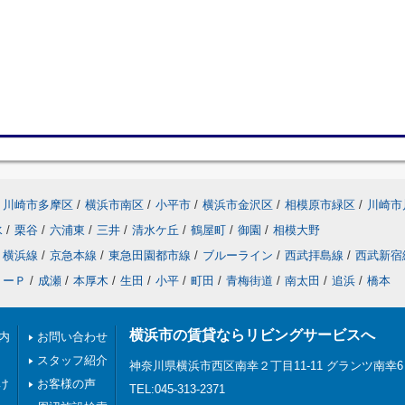
川崎市多摩区
/
横浜市南区
/
小平市
/
横浜市金沢区
/
相模原市緑区
/
川崎市
水
/
栗谷
/
六浦東
/
三井
/
清水ケ丘
/
鶴屋町
/
御園
/
相模大野
横浜線
/
京急本線
/
東急田園都市線
/
ブルーライン
/
西武拝島線
/
西武新宿
リーＰ
/
成瀬
/
本厚木
/
生田
/
小平
/
町田
/
青梅街道
/
南太田
/
追浜
/
橋本
横浜市の賃貸ならリビングサービスへ
内
お問い合わせ
スタッフ紹介
神奈川県横浜市西区南幸２丁目11-11 グランツ南幸6
け
お客様の声
TEL:045-313-2371