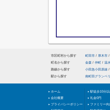
市区町村から探す
町田市
/
厚木市
/
町名から探す
金森
/
仲町
/
温
路線から探す
小田急小田原線
/
駅から探す
南町田グランベ
ホーム
駅徒歩10分以
会社概要
礼金0円
プライバシーポリシー
ファミリー向