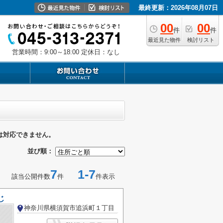
最終更新：2026年08月07日
00
00
件
件
最近見た物件
検討リスト
営業時間：9:00～18:00
定休日：なし
は対応できません。
並び順：
7
1-7
該当公開件数
件
件表示
じ
神奈川県横須賀市追浜町１丁目