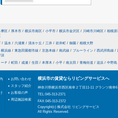
多摩区
/
厚木市
/
横浜市南区
/
小平市
/
横浜市金沢区
/
川崎市川崎区
/
相模原
区
町
/
温水
/
六浦東
/
清水ケ丘
/
三井
/
岩井町
/
御園
/
相模大野
横浜線
/
東急田園都市線
/
京急本線
/
南武線
/
ブルーライン
/
西武拝島線
/
宇須
リーＰ
/
町田
/
成瀬
/
生田
/
本厚木
/
小平
/
南太田
/
青梅街道
/
追浜
/
中野島
横浜市の賃貸ならリビングサービスへ
内
お問い合わせ
スタッフ紹介
神奈川県横浜市西区南幸２丁目11-11 グランツ南幸6
け
お客様の声
TEL:045-313-2371
周辺施設検索
FAX:045-313-2372
Copyright(c) 株式会社 リビングサービス
All Rights Reserved.