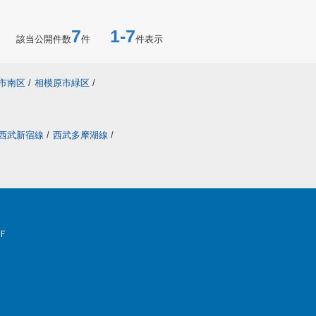
7
1-7
該当公開件数
件
件表示
市南区
/
相模原市緑区
/
西武新宿線
/
西武多摩湖線
/
Ｆ