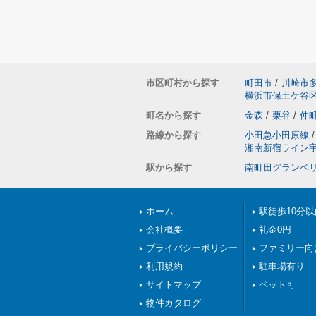
市区町村から探す
町田市
/
川崎市
横浜市保土ケ谷
町名から探す
金森
/
栗谷
/
仲
路線から探す
小田急小田原線
/
湘南新宿ライン
駅から探す
南町田グランベ
ホーム
駅徒歩10分以
会社概要
礼金0円
プライバシーポリシー
ファミリー向
利用規約
駐車場有り
サイトマップ
ペット可
物件カタログ