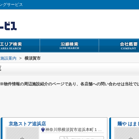
ングサービス
辺施設案内
>
横須賀市
覧
※物件情報の周辺施設紹介のページであり、各店舗への問い合わせは当社で
京急ストア追浜店
麺や はま
神奈川県横須賀市追浜本町１丁目