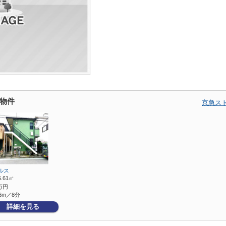
物件
京急ス
ルス
5.61㎡
万円
6m／8分
詳細を見る