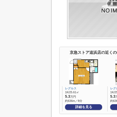
京急ストア追浜店の近くの
レグルス
レグ
1K/25.61㎡
1K/2
5.3
5.3
万円
約636m／8分
約63
詳細を見る