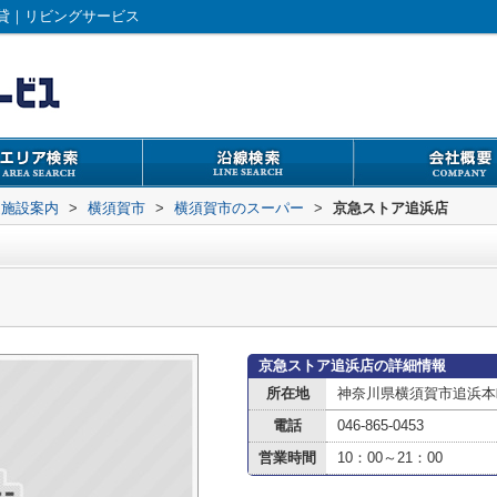
貸｜リビングサービス
辺施設案内
>
横須賀市
>
横須賀市のスーパー
>
京急ストア追浜店
京急ストア追浜店の詳細情報
所在地
神奈川県横須賀市追浜本町
電話
046-865-0453
営業時間
10：00～21：00