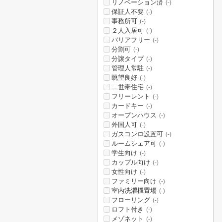
リノベーション済
(-)
保証人不要
(-)
事務所可
(-)
２人入居可
(-)
バリアフリー
(-)
分割可
(-)
分譲タイプ
(-)
管理人常駐
(-)
眺望良好
(-)
二世帯住宅
(-)
フリーレント
(-)
カードキー
(-)
オープンハウス
(-)
外国人可
(-)
ガスコンロ設置可
(-)
ルームシェア可
(-)
学生向け
(-)
カップル向け
(-)
女性向け
(-)
ファミリー向け
(-)
室内洗濯機置場
(-)
フローリング
(-)
ロフト付き
(-)
メゾネット
(-)