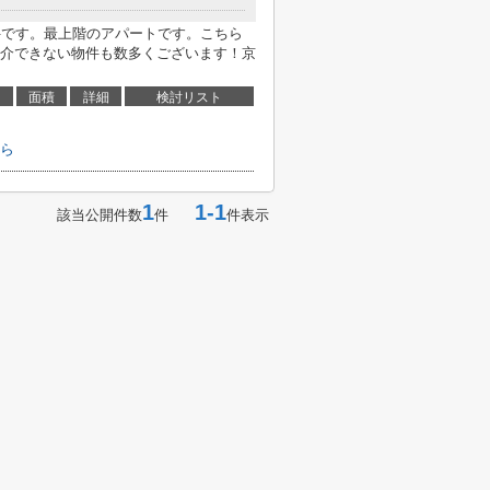
件です。最上階のアパートです。こちら
介できない物件も数多くございます！京
面積
詳細
検討リスト
ら
1
1-1
該当公開件数
件
件表示