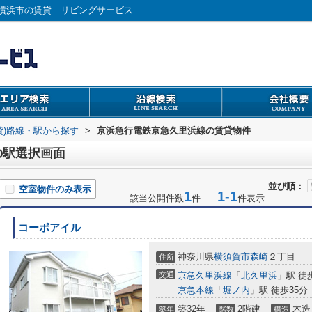
横浜市の賃貸｜リビングサービス
貸)路線・駅から探す
>
京浜急行電鉄京急久里浜線の賃貸物件
の駅選択画面
並び順：
空室物件のみ表示
1
1-1
該当公開件数
件
件表示
コーポアイル
神奈川県
横須賀市
森崎
２丁目
住所
交通
京急久里浜線
「
北久里浜
」駅 徒
京急本線
「
堀ノ内
」駅 徒歩35分
築32年
2階建
木造
築年
階数
構造