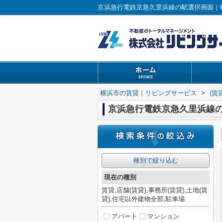
京浜急行電鉄京急久里浜線の駅選択画面｜
横浜市の賃貸｜リビングサービス
>
(賃
京浜急行電鉄京急久里浜線
種別で絞り込む
現在の種別
賃貸,店舗(賃貸),事務所(賃貸),土地(賃
貸),住宅以外建物全部,駐車場
アパート
マンション