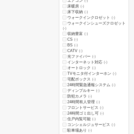
エアコン
(-)
床暖房
(-)
床下収納
(-)
ウォークインクロゼット
(-)
ウォークインシューズクロゼット
(-)
収納豊富
(-)
CS
(-)
BS
(-)
CATV
(-)
光ファイバー
(-)
インターネット対応
(-)
オートロック
(-)
TVモニタ付インターホン
(-)
宅配ボックス
(-)
24時間緊急通報システム
(-)
ディンプルキー
(-)
防犯カメラ
(-)
24時間有人管理
(-)
フロントサービス
(-)
24時間ゴミ出し可
(-)
住戸内覧可能
(-)
コンシェルジュサービス
(-)
駐車場あり
(-)