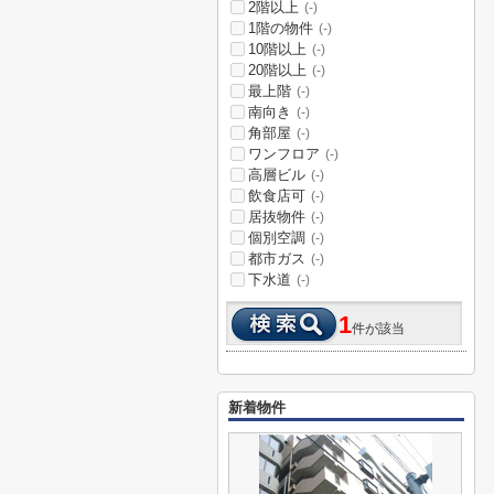
2階以上
(-)
1階の物件
(-)
10階以上
(-)
20階以上
(-)
最上階
(-)
南向き
(-)
角部屋
(-)
ワンフロア
(-)
高層ビル
(-)
飲食店可
(-)
居抜物件
(-)
個別空調
(-)
都市ガス
(-)
下水道
(-)
1
件が該当
新着物件