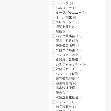
ベランダ
(-)
バルコニー
(-)
ルーフバルコニー
(-)
オール電化
(-)
エレベーター
(-)
照明器具付き
(-)
駐輪場
(-)
バイク置場あり
(-)
家具・家電付き
(-)
洗濯機置場有
(-)
外観タイル張り
(-)
コンロ２口以上
(-)
食器洗い乾燥機
(-)
システムキッチン
(-)
対面式キッチン
(-)
バス・トイレ別
(-)
追焚機能浴室
(-)
浴室乾燥機
(-)
温水洗浄便座
(-)
洗面台
(-)
洗髪洗面化粧台
(-)
シャワー
(-)
独立洗面台
(-)