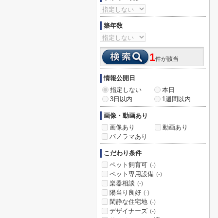
築年数
1
件が該当
情報公開日
指定しない
本日
3日以内
1週間以内
画像・動画あり
画像あり
動画あり
パノラマあり
こだわり条件
ペット飼育可
(-)
ペット専用設備
(-)
楽器相談
(-)
陽当り良好
(-)
閑静な住宅地
(-)
デザイナーズ
(-)