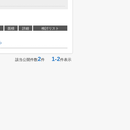
面積
詳細
検討リスト
ら
2
1-2
該当公開件数
件
件表示