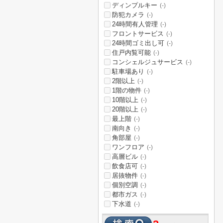
ディンプルキー
(-)
防犯カメラ
(-)
24時間有人管理
(-)
フロントサービス
(-)
24時間ゴミ出し可
(-)
住戸内覧可能
(-)
コンシェルジュサービス
(-)
駐車場あり
(-)
2階以上
(-)
1階の物件
(-)
10階以上
(-)
20階以上
(-)
最上階
(-)
南向き
(-)
角部屋
(-)
ワンフロア
(-)
高層ビル
(-)
飲食店可
(-)
居抜物件
(-)
個別空調
(-)
都市ガス
(-)
下水道
(-)