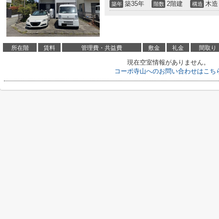
築35年
2階建
木造
築年
階数
構造
所在階
賃料
管理費・共益費
敷金
礼金
間取り
現在空室情報がありません。
コーポ寺山へのお問い合わせはこち