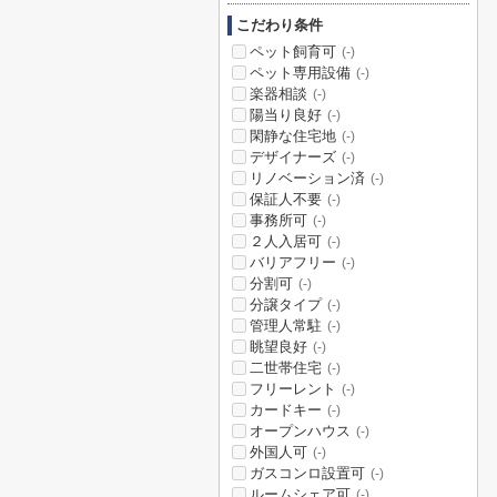
こだわり条件
ペット飼育可
(-)
ペット専用設備
(-)
楽器相談
(-)
陽当り良好
(-)
閑静な住宅地
(-)
デザイナーズ
(-)
リノベーション済
(-)
保証人不要
(-)
事務所可
(-)
２人入居可
(-)
バリアフリー
(-)
分割可
(-)
分譲タイプ
(-)
管理人常駐
(-)
眺望良好
(-)
二世帯住宅
(-)
フリーレント
(-)
カードキー
(-)
オープンハウス
(-)
外国人可
(-)
ガスコンロ設置可
(-)
ルームシェア可
(-)