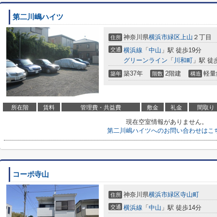
第二川嶋ハイツ
神奈川県
横浜市緑区
上山
２丁目
住所
交通
横浜線
「
中山
」駅 徒歩19分
グリーンライン
「
川和町
」駅 徒
築37年
2階建
軽量
築年
階数
構造
所在階
賃料
管理費・共益費
敷金
礼金
間取り
現在空室情報がありません。
第二川嶋ハイツへのお問い合わせはこ
コーポ寺山
神奈川県
横浜市緑区
寺山町
住所
交通
横浜線
「
中山
」駅 徒歩14分