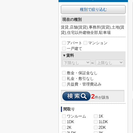
種別で絞り込む
現在の種別
賃貸,店舗(賃貸),事務所(賃貸),土地(賃
貸),住宅以外建物全部,駐車場
アパート
マンション
一戸建て
▼賃料
～
敷金・保証金なし
礼金・敷引なし
共益費・管理費込み
2
件が該当
間取り
ワンルーム
1K
1DK
1LDK
2K
2DK