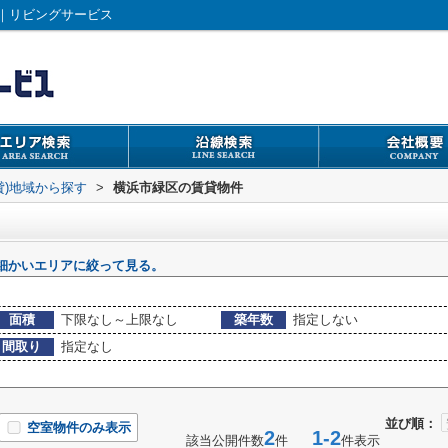
｜リビングサービス
貸)地域から探す
>
横浜市緑区の賃貸物件
細かいエリアに絞って見る。
面積
下限なし～上限なし
築年数
指定しない
間取り
指定なし
並び順：
空室物件のみ表示
2
1-2
該当公開件数
件
件表示