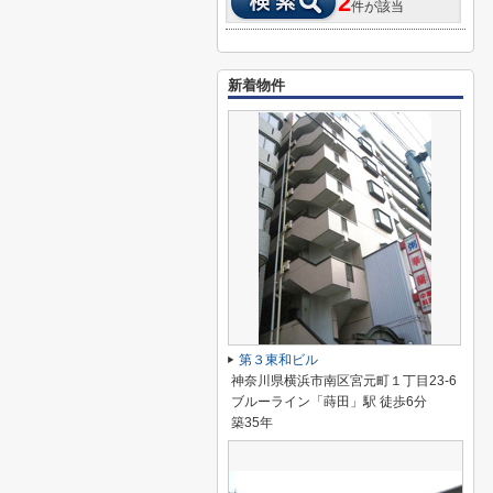
2
件が該当
新着物件
第３東和ビル
神奈川県横浜市南区宮元町１丁目23-6
ブルーライン「蒔田」駅 徒歩6分
築35年