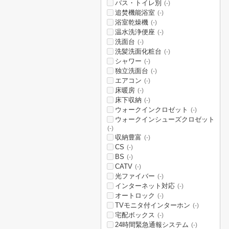
バス・トイレ別
(-)
追焚機能浴室
(-)
浴室乾燥機
(-)
温水洗浄便座
(-)
洗面台
(-)
洗髪洗面化粧台
(-)
シャワー
(-)
独立洗面台
(-)
エアコン
(-)
床暖房
(-)
床下収納
(-)
ウォークインクロゼット
(-)
ウォークインシューズクロゼット
(-)
収納豊富
(-)
CS
(-)
BS
(-)
CATV
(-)
光ファイバー
(-)
インターネット対応
(-)
オートロック
(-)
TVモニタ付インターホン
(-)
宅配ボックス
(-)
24時間緊急通報システム
(-)