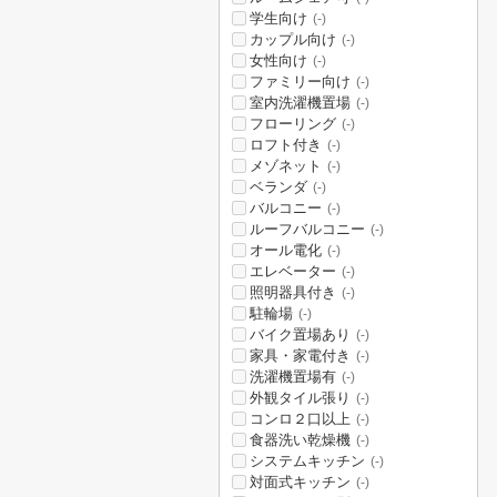
学生向け
(-)
カップル向け
(-)
女性向け
(-)
ファミリー向け
(-)
室内洗濯機置場
(-)
フローリング
(-)
ロフト付き
(-)
メゾネット
(-)
ベランダ
(-)
バルコニー
(-)
ルーフバルコニー
(-)
オール電化
(-)
エレベーター
(-)
照明器具付き
(-)
駐輪場
(-)
バイク置場あり
(-)
家具・家電付き
(-)
洗濯機置場有
(-)
外観タイル張り
(-)
コンロ２口以上
(-)
食器洗い乾燥機
(-)
システムキッチン
(-)
対面式キッチン
(-)