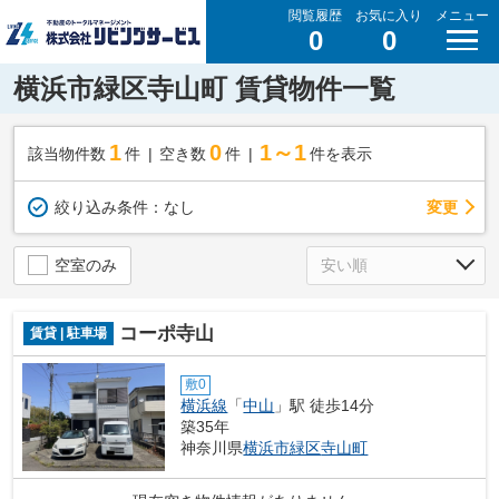
閲覧履歴
お気に入り
メニュー
0
0
横浜市緑区寺山町 賃貸物件一覧
1
0
1～1
該当物件数
件
空き数
件
件を表示
変更
絞り込み条件：
なし
空室のみ
コーポ寺山
賃貸 | 駐車場
敷0
横浜線
「
中山
」駅 徒歩14分
築35年
神奈川県
横浜市緑区
寺山町