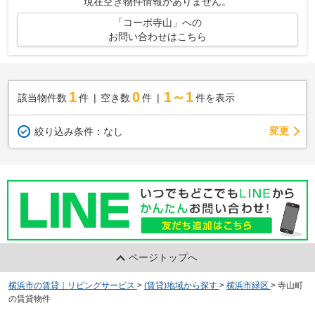
現在空き物件情報がありません。
「コーポ寺山」への
お問い合わせはこちら
1
0
1～1
該当物件数
件
空き数
件
件を表示
変更
絞り込み条件：
なし
ページトップへ
横浜市の賃貸｜リビングサービス
>
(賃貸)地域から探す
>
横浜市緑区
>
寺山町
の賃貸物件