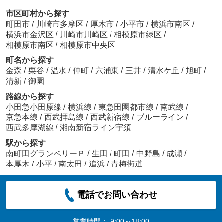
市区町村から探す
町田市
/
川崎市多摩区
/
厚木市
/
小平市
/
横浜市南区
/
横浜市金沢区
/
川崎市川崎区
/
相模原市緑区
/
相模原市南区
/
相模原市中央区
町名から探す
金森
/
栗谷
/
温水
/
仲町
/
六浦東
/
三井
/
清水ケ丘
/
旭町
/
清新
/
御園
路線から探す
小田急小田原線
/
横浜線
/
東急田園都市線
/
南武線
/
京急本線
/
西武拝島線
/
西武新宿線
/
ブルーライン
/
西武多摩湖線
/
湘南新宿ライン宇須
駅から探す
南町田グランベリーＰ
/
生田
/
町田
/
中野島
/
成瀬
/
本厚木
/
小平
/
南太田
/
追浜
/
青梅街道
電話でお問い合わせ
営業時間：
9:00～18:00