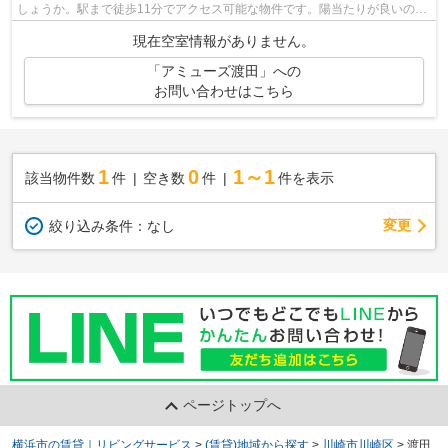
しょうか。駅まで徒歩11分でアクセス可能な物件です。陽当たりが良いの
で、冬も暖かく快適に過ごすことができ...
現在空室情報がありません。
「アミューズ渡田」への
お問い合わせはこちら
1
0
1～1
該当物件数
件
空き数
件
件を表示
変更
絞り込み条件：
なし
ページトップへ
横浜市の賃貸｜リビングサービス
>
(賃貸)地域から探す
>
川崎市川崎区
>
渡田