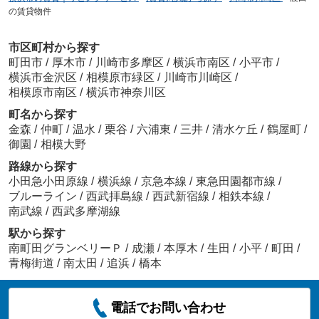
の賃貸物件
市区町村から探す
町田市
/
厚木市
/
川崎市多摩区
/
横浜市南区
/
小平市
/
横浜市金沢区
/
相模原市緑区
/
川崎市川崎区
/
相模原市南区
/
横浜市神奈川区
町名から探す
金森
/
仲町
/
温水
/
栗谷
/
六浦東
/
三井
/
清水ケ丘
/
鶴屋町
/
御園
/
相模大野
路線から探す
小田急小田原線
/
横浜線
/
京急本線
/
東急田園都市線
/
ブルーライン
/
西武拝島線
/
西武新宿線
/
相鉄本線
/
南武線
/
西武多摩湖線
駅から探す
南町田グランベリーＰ
/
成瀬
/
本厚木
/
生田
/
小平
/
町田
/
青梅街道
/
南太田
/
追浜
/
橋本
電話でお問い合わせ