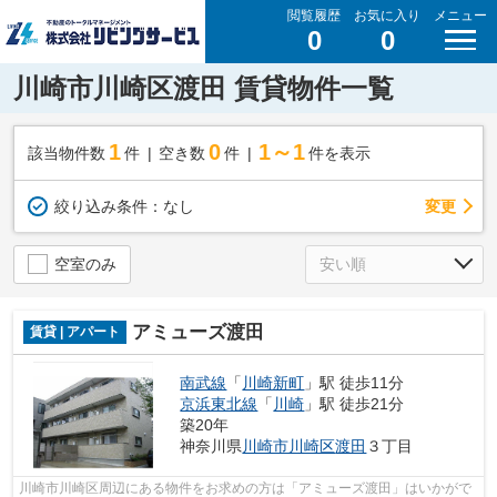
閲覧履歴
お気に入り
メニュー
0
0
川崎市川崎区渡田 賃貸物件一覧
1
0
1～1
該当物件数
件
空き数
件
件を表示
変更
絞り込み条件：
なし
空室のみ
アミューズ渡田
賃貸 | アパート
南武線
「
川崎新町
」駅 徒歩11分
京浜東北線
「
川崎
」駅 徒歩21分
築20年
神奈川県
川崎市川崎区
渡田
３丁目
川崎市川崎区周辺にある物件をお求めの方は「アミューズ渡田」はいかがで