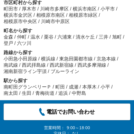
市区町村から探す
町田市
/
厚木市
/
川崎市多摩区
/
横浜市南区
/
小平市
/
横浜市金沢区
/
相模原市南区
/
相模原市緑区
/
相模原市中央区
/
川崎市中原区
町名から探す
金森
/
仲町
/
温水
/
栗谷
/
六浦東
/
清水ケ丘
/
三井
/
旭町
/
登戸
/
六ツ川
路線から探す
小田急小田原線
/
横浜線
/
東急田園都市線
/
京急本線
/
南武線
/
西武拝島線
/
西武新宿線
/
西武多摩湖線
/
湘南新宿ライン宇須
/
ブルーライン
駅から探す
南町田グランベリーＰ
/
町田
/
成瀬
/
本厚木
/
小平
/
南太田
/
生田
/
青梅街道
/
追浜
/
中野島
電話でお問い合わせ
営業時間：
9:00～18:00
定休日：
なし