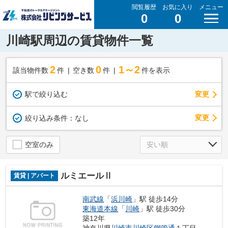
閲覧履歴
お気に入り
メニュー
0
0
川崎駅周辺の賃貸物件一覧
2
0
1～2
該当物件数
件
空き数
件
件を表示
駅で絞り込む
変更
変更
絞り込み条件：
なし
空室のみ
ルミエールⅡ
賃貸 | アパート
南武線
「
浜川崎
」駅 徒歩14分
東海道本線
「
川崎
」駅 徒歩30分
築12年