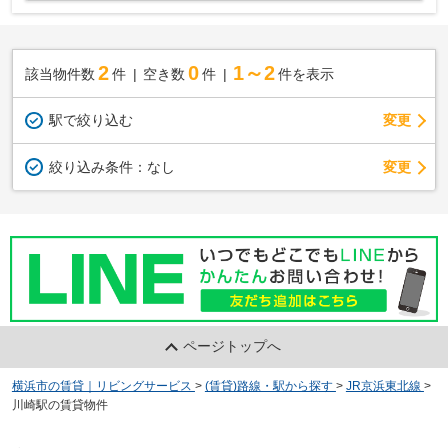
2
0
1～2
該当物件数
件
空き数
件
件を表示
駅で絞り込む
変更
変更
絞り込み条件：
なし
ページトップへ
横浜市の賃貸｜リビングサービス
>
(賃貸)路線・駅から探す
>
JR京浜東北線
>
川崎駅の賃貸物件