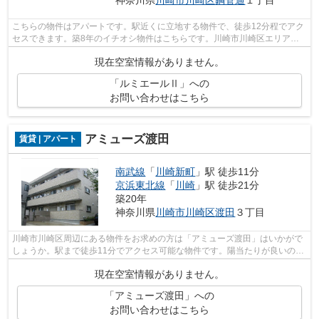
神奈川県
川崎市川崎区
鋼管通
１丁目
こちらの物件はアパートです。駅近くに立地する物件で、徒歩12分程でアク
セスできます。築8年のイチオシ物件はこちらです。川崎市川崎区エリアに
ある賃貸情報のことなら、地域に密着し...
現在空室情報がありません。
「ルミエールⅡ」への
お問い合わせはこちら
アミューズ渡田
賃貸 | アパート
南武線
「
川崎新町
」駅 徒歩11分
京浜東北線
「
川崎
」駅 徒歩21分
築20年
神奈川県
川崎市川崎区
渡田
３丁目
川崎市川崎区周辺にある物件をお求めの方は「アミューズ渡田」はいかがで
しょうか。駅まで徒歩11分でアクセス可能な物件です。陽当たりが良いの
で、冬も暖かく快適に過ごすことができ...
現在空室情報がありません。
「アミューズ渡田」への
お問い合わせはこちら