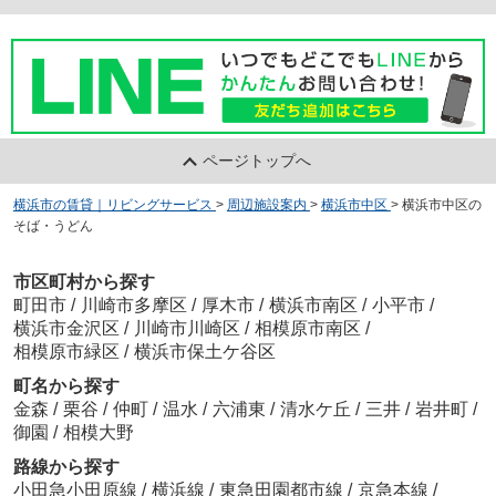
ページトップへ
横浜市の賃貸｜リビングサービス
>
周辺施設案内
>
横浜市中区
>
横浜市中区の
そば・うどん
市区町村から探す
町田市
/
川崎市多摩区
/
厚木市
/
横浜市南区
/
小平市
/
横浜市金沢区
/
川崎市川崎区
/
相模原市南区
/
相模原市緑区
/
横浜市保土ケ谷区
町名から探す
金森
/
栗谷
/
仲町
/
温水
/
六浦東
/
清水ケ丘
/
三井
/
岩井町
/
御園
/
相模大野
路線から探す
小田急小田原線
/
横浜線
/
東急田園都市線
/
京急本線
/