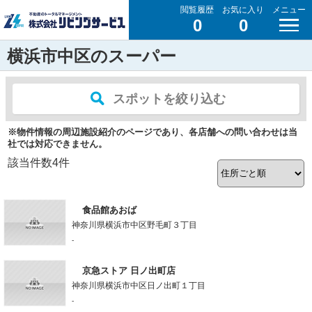
閲覧履歴
お気に入り
メニュー
0
0
横浜市中区のスーパー
スポットを絞り込む
※物件情報の周辺施設紹介のページであり、各店舗への問い合わせは当
社では対応できません。
該当件数
4
件
食品館あおば
神奈川県横浜市中区野毛町３丁目
-
京急ストア 日ノ出町店
神奈川県横浜市中区日ノ出町１丁目
-