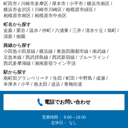
町田市
/
川崎市多摩区
/
厚木市
/
小平市
/
横浜市南区
/
横浜市金沢区
/
川崎市川崎区
/
相模原市緑区
/
相模原市南区
/
相模原市中央区
町名から探す
金森
/
栗谷
/
温水
/
仲町
/
六浦東
/
三井
/
清水ケ丘
/
旭町
/
清新
/
御園
路線から探す
小田急小田原線
/
横浜線
/
東急田園都市線
/
南武線
/
京急本線
/
西武拝島線
/
西武新宿線
/
ブルーライン
/
西武多摩湖線
/
湘南新宿ライン宇須
駅から探す
南町田グランベリーＰ
/
生田
/
町田
/
中野島
/
成瀬
/
本厚木
/
小平
/
南太田
/
追浜
/
青梅街道
電話でお問い合わせ
営業時間：
9:00～18:00
定休日：
なし