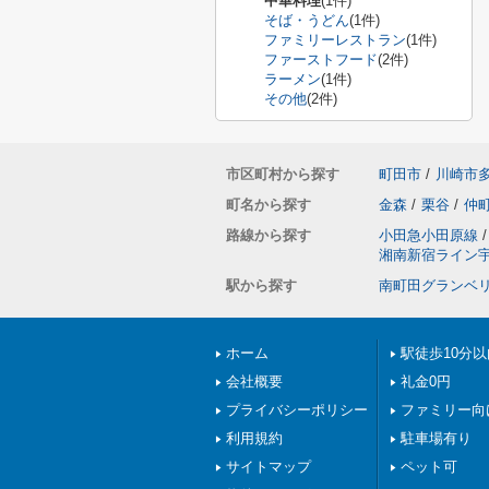
中華料理
(1件)
そば・うどん
(1件)
ファミリーレストラン
(1件)
ファーストフード
(2件)
ラーメン
(1件)
その他
(2件)
市区町村から探す
町田市
/
川崎市
町名から探す
金森
/
栗谷
/
仲
路線から探す
小田急小田原線
/
湘南新宿ライン
駅から探す
南町田グランベ
ホーム
駅徒歩10分以
会社概要
礼金0円
プライバシーポリシー
ファミリー向
利用規約
駐車場有り
サイトマップ
ペット可