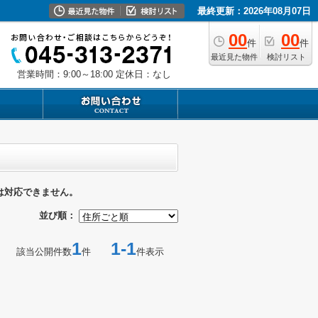
最終更新：2026年08月07日
00
00
件
件
最近見た物件
検討リスト
営業時間：9:00～18:00
定休日：なし
は対応できません。
並び順：
1
1-1
該当公開件数
件
件表示