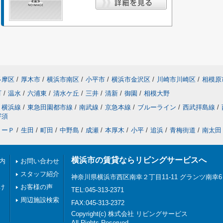
多摩区
/
厚木市
/
横浜市南区
/
小平市
/
横浜市金沢区
/
川崎市川崎区
/
相模原
町
/
温水
/
六浦東
/
清水ケ丘
/
三井
/
清新
/
御園
/
相模大野
横浜線
/
東急田園都市線
/
南武線
/
京急本線
/
ブルーライン
/
西武拝島線
/
宇須
リーＰ
/
生田
/
町田
/
中野島
/
成瀬
/
本厚木
/
小平
/
追浜
/
青梅街道
/
南太田
横浜市の賃貸ならリビングサービスへ
内
お問い合わせ
スタッフ紹介
神奈川県横浜市西区南幸２丁目11-11 グランツ南幸6
け
お客様の声
TEL:045-313-2371
周辺施設検索
FAX:045-313-2372
Copyright(c) 株式会社 リビングサービス
All Rights Reserved.